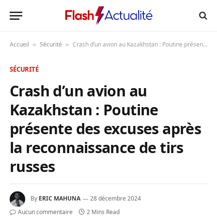
Accueil
Sécurité
Crash d’un avion au Kazakhstan : Poutine présente des excuses après la reconnaissance de tirs russes
»
»
SÉCURITÉ
Crash d’un avion au
Kazakhstan : Poutine
présente des excuses après
la reconnaissance de tirs
russes
By
ERIC MAHUNA
28 décembre 2024
Aucun commentaire
2 Mins Read