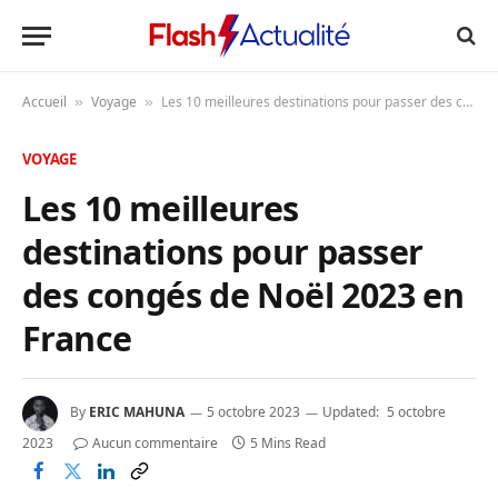
Accueil
Voyage
Les 10 meilleures destinations pour passer des congés de Noël 2023 en France
»
»
VOYAGE
Les 10 meilleures
destinations pour passer
des congés de Noël 2023 en
France
By
ERIC MAHUNA
5 octobre 2023
Updated:
5 octobre
2023
Aucun commentaire
5 Mins Read