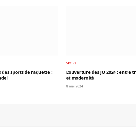
SPORT
 des sports de raquette :
L’ouverture des JO 2024 : entre t
adel
et modernité
8 mai 2024