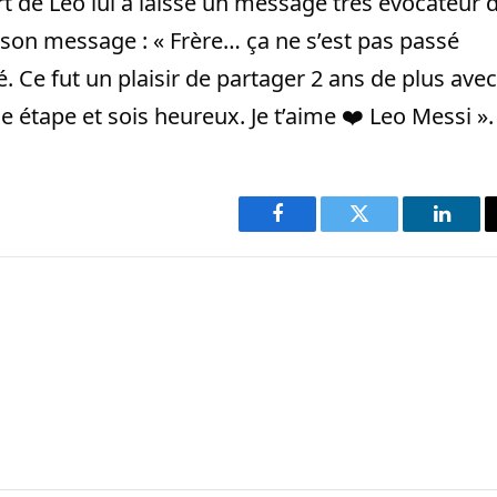
rt de Leo lui a laissé un message très évocateur 
i son message : « Frère… ça ne s’est pas passé
Ce fut un plaisir de partager 2 ans de plus avec
 étape et sois heureux. Je t’aime ❤️ Leo Messi ».
Facebook
Twitter
Linked