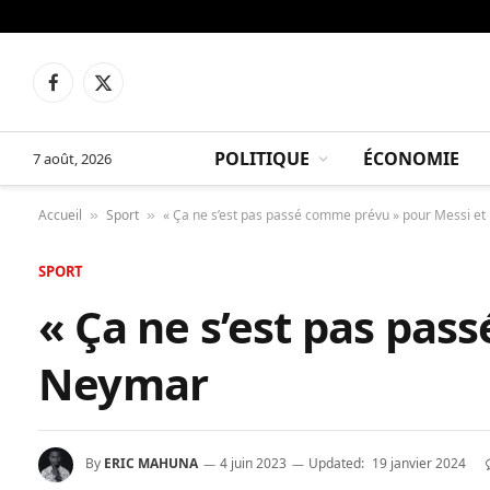
Facebook
X
(Twitter)
POLITIQUE
ÉCONOMIE
7 août, 2026
Accueil
Sport
« Ça ne s’est pas passé comme prévu » pour Messi e
»
»
SPORT
« Ça ne s’est pas pas
Neymar
By
ERIC MAHUNA
4 juin 2023
Updated:
19 janvier 2024