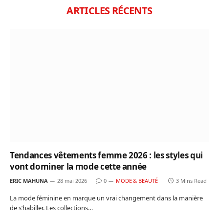
ARTICLES RÉCENTS
Tendances vêtements femme 2026 : les styles qui
vont dominer la mode cette année
ERIC MAHUNA
28 mai 2026
0
MODE & BEAUTÉ
3 Mins Read
La mode féminine en marque un vrai changement dans la manière
de s’habiller. Les collections…