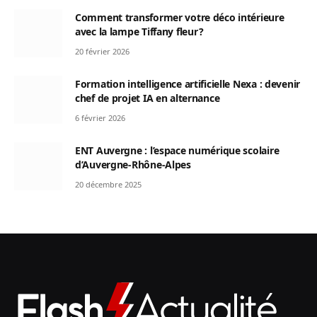
Comment transformer votre déco intérieure
avec la lampe Tiffany fleur ?
20 février 2026
Formation intelligence artificielle Nexa : devenir
chef de projet IA en alternance
6 février 2026
ENT Auvergne : l’espace numérique scolaire
d’Auvergne-Rhône-Alpes
20 décembre 2025