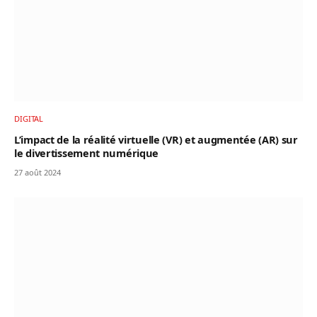
DIGITAL
L’impact de la réalité virtuelle (VR) et augmentée (AR) sur
le divertissement numérique
27 août 2024