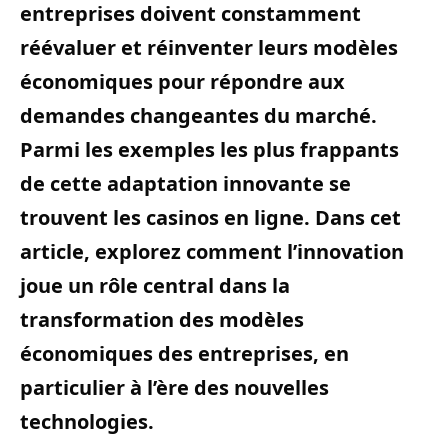
entreprises doivent constamment
réévaluer et réinventer leurs modèles
économiques pour répondre aux
demandes changeantes du marché.
Parmi les exemples les plus frappants
de cette adaptation innovante se
trouvent les casinos en ligne. Dans cet
article, explorez comment l’innovation
joue un rôle central dans la
transformation des modèles
économiques des entreprises, en
particulier à l’ère des nouvelles
technologies.