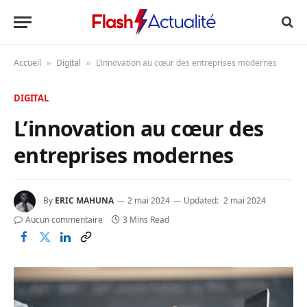
Accueil
Digital
L’innovation au cœur des entreprises modernes
»
»
DIGITAL
L’innovation au cœur des
entreprises modernes
By
ERIC MAHUNA
2 mai 2024
Updated:
2 mai 2024
Aucun commentaire
3 Mins Read