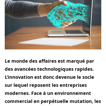
Le monde des affaires est marqué par
des avancées technologiques rapides.
L’innovation est donc devenue le socle
sur lequel reposent les entreprises
modernes. Face à un environnement
commercial en perpétuelle mutation, les