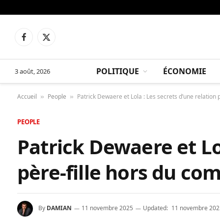
Facebook
X
(Twitter)
POLITIQUE
ÉCONOMIE
3 août, 2026
Accueil
People
Patrick Dewaere et Lola : Les secrets d’une relation
»
»
PEOPLE
Patrick Dewaere et Lol
père-fille hors du c
By
DAMIAN
11 novembre 2025
Updated:
11 novembre 202