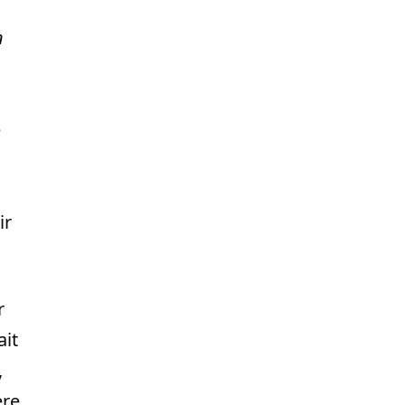
n
e
ir
r
ait
,
ère