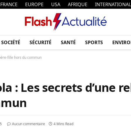
FRANCE
EUROPE
USA
AFRIQUE
INTERNATIONAL
SOCIÉTÉ
SÉCURITÉ
SANTÉ
SPORTS
ENVIR
 père-fille hors du commun
a : Les secrets d’une re
ommun
5
Aucun commentaire
4 Mins Read